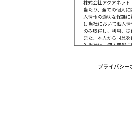
株式会社アクアネット
2. 会員は、当社へ
当たり、全ての個人に
をするものとする。
人情報の適切な保護に
2.前項届出がなかっ
1. 当社において個
第6条（会員希望によ
のみ取得し、利用、提
会員がむすビズの利用
また、本人から同意を
第7条（むすビズ利用
2. 当社は、個人情
1.会員は、むすビス
3. 当社では、個人
についても、速やかに
く、事業の実情に合っ
2.会員は、前項の他
を講じます。
プライバシ
結した場合、所定の手
4. 当社は、個人情
3.前項の手数料等は
責任と権限を与え、適
4.会員は、むすビズ
5. 当社の個人情報
それらを処理解決する
行います。
社に報告するものとす
6. 当社では、個人
5.会員は、むすビズ
報に関するお問合せに
義務を履行しないこと
2015年1月1日制定
賠償するものとする。
株式会社アクアネット
第8条（禁止事項）
代表取締役社長 民