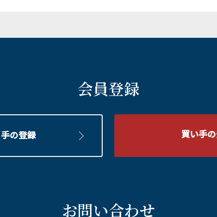
際し、以下の行為を行わないものとする。
の著作権、商標権等の知的財産権を侵害する行為、または侵害
いや、お客様の個人情報に関するご照会・ご相談は、お問合せ
イバシーもしくは肖像権を侵害する行為、または侵害するおそ
お、お客様の個人情報に関するご照会に際しては、ご本人であ
令、この会員規約もしくは公序良俗に違反する行為、むすビズ
応させていただきます。
もしくは当社の財産権を侵害する行為、または他者もしくは当
会員登録
およびその他の債務を、会員毎に当社が承認した方法で支払うも
をもって、当該月に会員毎に発生した手数料等その他の債務の額
づき算出された金額およびこれにかかる消費税相当額等を、各会
ものとする。
買い手の
り手の登録
の他の債務を支払期日を過ぎてもなお履行しない場合、会員は支
に、年１４．６％の割合で計算される金額を延滞利息として、
定した日までに指定する方法で支払うものとする。
に必要な振り込み手数料等その他の費用は、全て当該会員の負担
お問い合わせ
本契約に付随する契約の料金を改定するときは、会員に対する