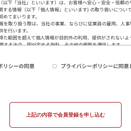
（以下「当社」といいます）は、お客様へ安心・安全・信頼の
届け出た情報等に追加、変更等があった場合には、速やかに当社
関する情報（以下「個人情報」といいます) の取り扱いについ
努めてまいります。
たことで会員が不利益を被ったとしても、当社は一切その責任を
人情報を取り扱う際は、当社の事業、ならびに従業員の雇用、人
る退会）
供を行います。
を終了する場合は、所定の方法にて当社に届け出るものとする
得た範囲を超えて個人情報が目的外の利用、提供がされないよ
上の義務）
報に関する法令、国が定める指針、その他の規範を遵守します。
の他の会員と商談を進める際は、必ず当社に事前報告を行わなけ
情報の漏えい、滅失、き損などのリスクに対しては、合理的な安
当社に報告しなければならないものとする。
た個人情報セキュリティ体制を継続させます。また、万一の際
の会員との商談を通じて、当該会員との間で、マスターフランチ
ーポリシーの同意
プライバシーポリシーに同意
数料等を当社に対し支払うものとする。
報の管理責任者を選任し、個人情報保護マネジメントシステムの
、別途当社が定め、会員に提示する。
切な管理を行います。
の利用に伴い、他者から問合せ、クレーム等があった場合、自己
保護マネジメントシステムは、教育、運用、監査、見直しなどを
ものとする。なお、会員は、当該クレーム等の内容や処理解決
る。
情報の開示、訂正、削除、利用および提供の拒否要求、その他苦
の利用により、当社または他者に対して損害を与えた場合（会員
ついての窓口を設置し、2週間以内に対応いたします。
により他者または当社が損害を被った場合を含む）自己の責任
谷昌弘