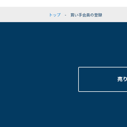
会員はむすビズ利用に
◯個人情報の問合せ
① 当社もしくは他者
弊社の個人情報の取扱
トップ
- 買い手会員の登録
② 他者の財産、プラ
お願いいたします。な
③ 上記各号の他、法
可能な限り速やかに対
当社の信用を毀損し、
為。
第9条（決済）
1.会員は、手数料等
2.当社は、毎月末日
る。
3.当社は、前項に基
て、書面にて請求する
売
第10条（延滞利息）
1.会員が手数料等そ
の日の前日までの日数
と一括して、当社が指
2.前条及び前項支払
第11条（料金の改定）
当社は、本契約または