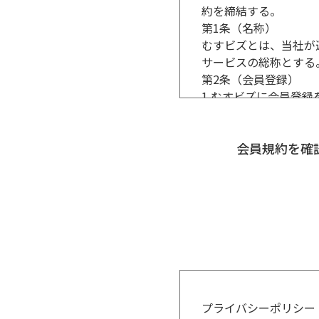
約を締結する。
第1条（名称）
むすビズとは、当社が
サービスの総称とする
第2条（会員登録）
1.むすビズに会員登
よりに会員登録を申込
2.前項の申し込みに
3.前項の承認後であ
会員規約を
出来る。なお、この場
第3条（会員種別）
会員のむすビズ登録後
とする。
第4条（譲渡禁止等）
会員は、会員の地位及
の担保に供する等の行
第5条（情報の届出）
1. 会員は、当社が
プライバシーポリシー
る。