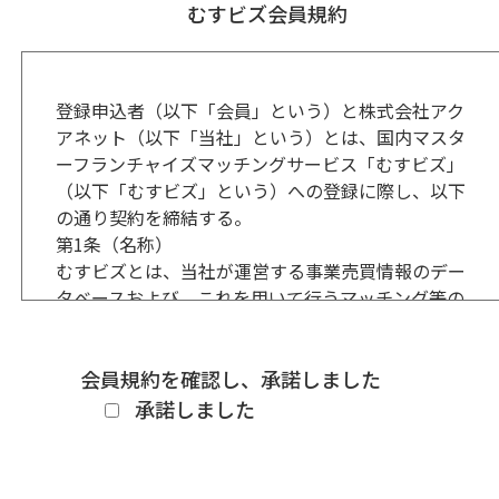
むすビズ会員規約
登録申込者（以下「会員」という）と株式会社アク
アネット（以下「当社」という）とは、国内マスタ
ーフランチャイズマッチングサービス「むすビズ」
（以下「むすビズ」という）への登録に際し、以下
の通り契約を締結する。
第1条（名称）
むすビズとは、当社が運営する事業売買情報のデー
タベースおよび、これを用いて行うマッチング等の
各種サービスの総称とする。
第2条（会員登録）
1.むすビズに会員登録を希望する者は、上記申し込
会員規約を確認し、承諾しました
みフォームに必要事項を記入し、当社に送信するこ
承諾しました
とによりに会員登録を申込むものとする。
2.前項の申し込みにより、当社は、申込者の会員登
録を承認する。