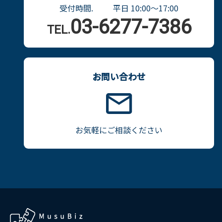
為、当社の信用を毀損し、もしくは当社の財産権を
受付時間. 平日 10:00〜17:00
侵害する行為、または他者もしくは当社に不利益を
03-6277-7386
TEL.
与える行為。
第9条（決済）
1.会員は、手数料等およびその他の債務を、会員毎
に当社が承認した方法で支払うものとする。
お問い合わせ
2.当社は、毎月末日をもって、当該月に会員毎に発生
した手数料等その他の債務の額を締め、これを集計
する。
3.当社は、前項に基づき算出された金額およびこれ
にかかる消費税相当額等を、各会員の決済手段に従
お気軽にご相談ください
って、書面にて請求するものとする。
第10条（延滞利息）
1.会員が手数料等その他の債務を支払期日を過ぎて
もなお履行しない場合、会員は支払期日の翌日から
支払の日の前日までの日数に、年１４．６％の割合
で計算される金額を延滞利息として、利用料金その
他の債務と一括して、当社が指定した日までに指定
する方法で支払うものとする。