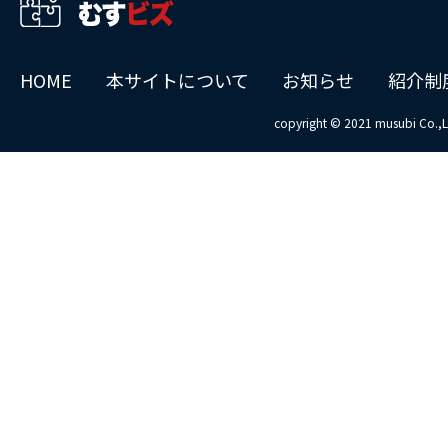
2.前条及び前項支払に必要な振り込み手数料等その
他の費用は、全て当該会員の負担とする。
第11条（料金の改定）
HOME
本サイトについて
お知らせ
紹介制
当社は、本契約または本契約に付随する契約の料金
を改定するときは、会員に対する事前の書面による
copyright © 2021 musubi Co.,L
通知（電子メールや本サイトへの掲示を含む）の
上、これを実施する。
第12条（反社会的勢力の排除）
1.会員及び当社は、自己が下記の各号の一に該当し
ないこと及び今後もこれに該当する行為をしないこ
とを相互に保証し、双方が次の各号の一に該当又は
該当していたことが判明したときは、別段の催告を
要せず即時本契約及び本契約に基づく個別契約等
（以下、総称して、「本契約等」という）の全て又
は一部を解除することができる。
① 暴力団、同構成員、暴力団関係企業若しくは関係
者（総会屋、政治活動標榜ゴロ、社会運動標榜ゴロ
等）その他の社会的勢力（以下、「反社会的勢力」