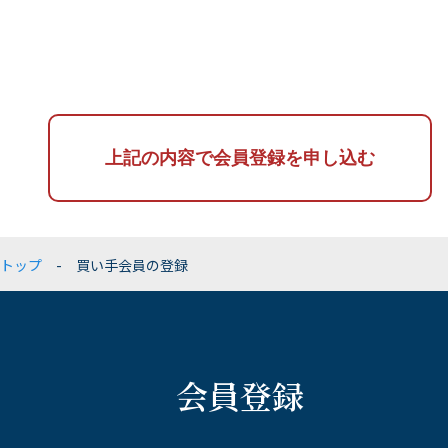
3. 当社では、個人情報の漏えい、滅失、き損などの
届出をするものとする。
リスクに対しては、合理的な安全対策を講じて防止
2.前項届出がなかったことで会員が不利益を被った
すべく、事業の実情に合った個人情報セキュリティ
としても、当社は一切その責任を負わない。
体制を継続させます。また、万一の際には速やかに
第6条（会員希望による退会）
是正措置を講じます。
会員がむすビズの利用を終了する場合は、所定の方
4. 当社は、個人情報の管理責任者を選任し、個人情
法にて当社に届け出るものとする。
報保護マネジメントシステムの実施および運用に関
第7条（むすビズ利用上の義務）
する責任と権限を与え、適切な管理を行います。
1.会員は、むすビスの他の会員と商談を進める際
5. 当社の個人情報保護マネジメントシステムは、教
は、必ず当社に事前報告を行わなければならず、商
育、運用、監査、見直しなどを通じて、継続的に改
談結果についても、速やかに当社に報告しなければ
善を行います。
ならないものとする。
トップ
- 買い手会員の登録
6. 当社では、個人情報の開示、訂正、削除、利用お
2.会員は、前項の他の会員との商談を通じて、当該
よび提供の拒否要求、その他苦情、ご相談など、個
会員との間で、マスターフランチャイズ契約等の契
人情報に関するお問合せについての窓口を設置し、2
約を締結した場合、所定の手数料等を当社に対し支
週間以内に対応いたします。
払うものとする。
2015年1月1日制定
3.前項の手数料等は、別途当社が定め、会員に提示
会員登録
株式会社アクアネット
する。
代表取締役社長 民谷昌弘
4.会員は、むすビズの利用に伴い、他者から問合
◯個人情報の問合せ