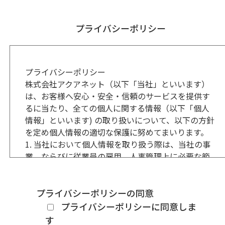
3.前項の承認後であっても、当社が登録を不適当と認
める者については、当社は登録を取り消しすること
プライバシーポリシー
が出来る。なお、この場合当社は不適当と認めた理
由について開示しない。
第3条（会員種別）
会員のむすビズ登録後の会員種別（売り手会員もし
プライバシーポリシー
くは買い手会員）は、上記申し込みフォーム記載の
株式会社アクアネット（以下「当社」といいます）
通りとする。
は、お客様へ安心・安全・信頼のサービスを提供す
第4条（譲渡禁止等）
るに当たり、全ての個人に関する情報（以下「個人
会員は、会員の地位及び会員として有する権利を第
情報」といいます) の取り扱いについて、以下の方針
三者に譲渡したり、売買、名義変更、質権の設定そ
を定め個人情報の適切な保護に努めてまいります。
の他の担保に供する等の行為はできないものとす
1. 当社において個人情報を取り扱う際は、当社の事
る。
業、ならびに従業員の雇用、人事管理上に必要な範
第5条（情報の届出）
囲でのみ取得し、利用、提供を行います。
1. 会員は、当社が別途定める「むすビズ情報登録用
また、本人から同意を得た範囲を超えて個人情報が
紙」に必要事項を記入した上、当社へ提出するもの
目的外の利用、提供がされないよう管理します。
プライバシーポリシーの同意
とする。
2. 当社は、個人情報に関する法令、国が定める指
プライバシーポリシーに同意しま
2. 会員は、当社へ届け出た情報等に追加、変更等が
針、その他の規範を遵守します。
す
あった場合には、速やかに当社に所定の方法でその