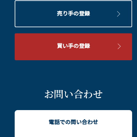
せ、クレーム等があった場合、自己の責任と費用を
弊社の個人情報の取扱いや、お客様の個人情報に関
もってそれらを処理解決するものとする。なお、会
するご照会・ご相談は、お問合せフォームからご連
売り手の登録
員は、当該クレーム等の内容や処理解決結果等を、
絡をお願いいたします。なお、お客様の個人情報に
速やかに当社に報告するものとする。
関するご照会に際しては、ご本人であることを確認
5.会員は、むすビズの利用により、当社または他者
のうえで可能な限り速やかに対応させていただきま
に対して損害を与えた場合（会員が、この会員規約
す。
上の義務を履行しないことにより他者または当社が
買い手の登録
損害を被った場合を含む）自己の責任と費用をもっ
て損害を賠償するものとする。
第8条（禁止事項）
会員はむすビズ利用に際し、以下の行為を行わない
ものとする。
① 当社もしくは他者の著作権、商標権等の知的財産
お問い合わせ
権を侵害する行為、または侵害するおそれのある行
為。
② 他者の財産、プライバシーもしくは肖像権を侵害
する行為、または侵害するおそれのある行為。
電話での問い合わせ
③ 上記各号の他、法令、この会員規約もしくは公序
良俗に違反する行為、むすビズの運営を妨害する行